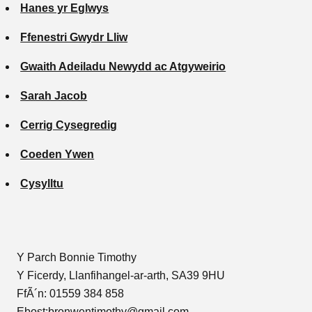
Hanes yr Eglwys
Ffenestri Gwydr Lliw
Gwaith Adeiladu Newydd ac Atgyweirio
Sarah Jacob
Cerrig Cysegredig
Coeden Ywen
Cysylltu
Y Parch Bonnie Timothy
Y Ficerdy, Llanfihangel-ar-arth, SA39 9HU
FfÃ´n: 01559 384 858
Ebost:bronwentimothy@gmail.com