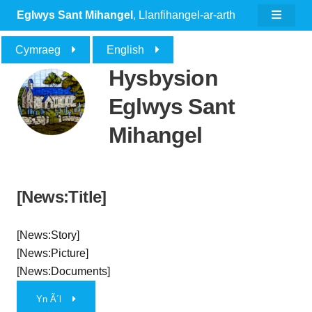
Eglwys Sant Mihangel
, Llanfihangel-ar-arth
Cymraeg
English
Hysbysion
Eglwys Sant
Mihangel
[News:Title]
[News:Story]
[News:Picture]
[News:Documents]
Yn Ã´l