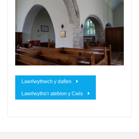
Lawrlwythwch y daflen
Lawrlwytho'r atebion y Cwis